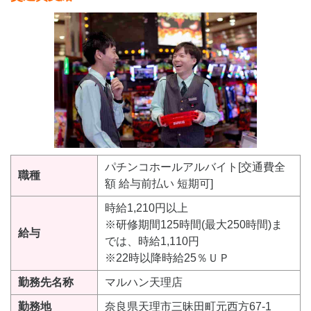
パチンコホールアルバイト[交通費全
職種
額 給与前払い 短期可]
時給1,210円以上
※研修期間125時間(最大250時間)ま
給与
では、時給1,110円
※22時以降時給25％ＵＰ
勤務先名称
マルハン天理店
勤務地
奈良県天理市三昧田町元西方67-1