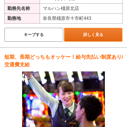
勤務先名称
マルハン橿原北店
勤務地
奈良県橿原市十市町443
キープする
詳しく見る
短期、長期どっちもオッケー！給与先払い制度あり/
交通費支給