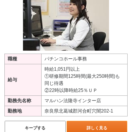
職種
パチンコホール事務
時給1,051円以上
①研修期間125時間(最大250時間)も
給与
同じ待遇
②22時以降時給25％ＵＰ
勤務先名称
マルハン法隆寺インター店
勤務地
奈良県北葛城郡河合町穴闇202-1
キープする
詳しく見る