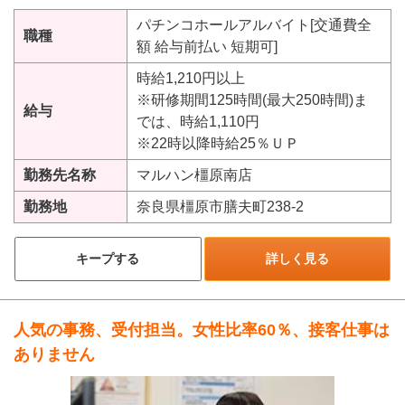
パチンコホールアルバイト[交通費全
職種
額 給与前払い 短期可]
時給1,210円以上
※研修期間125時間(最大250時間)ま
給与
では、時給1,110円
※22時以降時給25％ＵＰ
勤務先名称
マルハン橿原南店
勤務地
奈良県橿原市膳夫町238-2
キープする
詳しく見る
人気の事務、受付担当。女性比率60％、接客仕事は
ありません