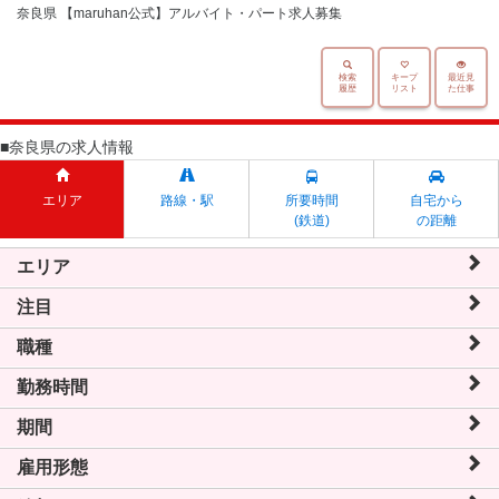
奈良県 【maruhan公式】アルバイト・パート求人募集
検索
キープ
最近見
履歴
リスト
た仕事
■奈良県の求人情報
エリア
路線・駅
所要時間
自宅から
(鉄道)
の距離
エリア
注目
職種
勤務時間
期間
雇用形態