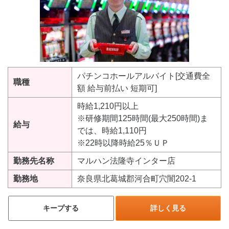
パチンコホールアルバイト[交通費全
職種
額 給与前払い 短期可]
時給1,210円以上
※研修期間125時間(最大250時間)ま
給与
では、時給1,110円
※22時以降時給25％ＵＰ
勤務先名称
マルハン法隆寺インター店
勤務地
奈良県北葛城郡河合町穴闇202-1
キープする
詳しく見る