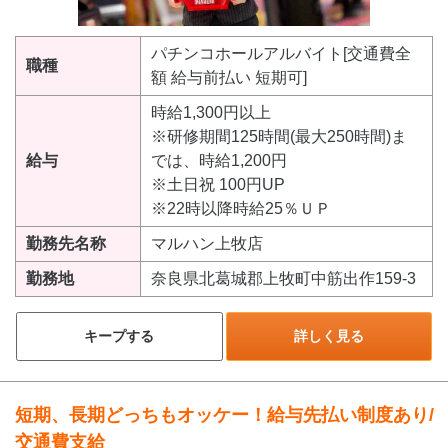
パチンコホールアルバイト[交通費全
職種
額 給与前払い 短期可]
時給1,300円以上
※研修期間125時間(最大250時間)ま
給与
では、時給1,200円
※土日祝 100円UP
※22時以降時給25％ＵＰ
勤務先名称
マルハン上牧店
勤務地
奈良県北葛城郡上牧町中筋出作159-3
キープする
詳しく見る
短期、長期どっちもオッケー！給与先払い制度あり/
交通費支給