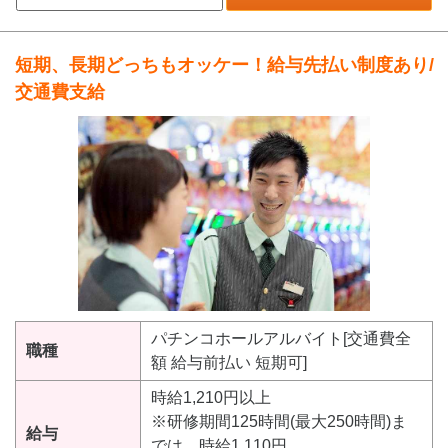
短期、長期どっちもオッケー！給与先払い制度あり/
交通費支給
パチンコホールアルバイト[交通費全
職種
額 給与前払い 短期可]
時給1,210円以上
※研修期間125時間(最大250時間)ま
給与
では、時給1,110円