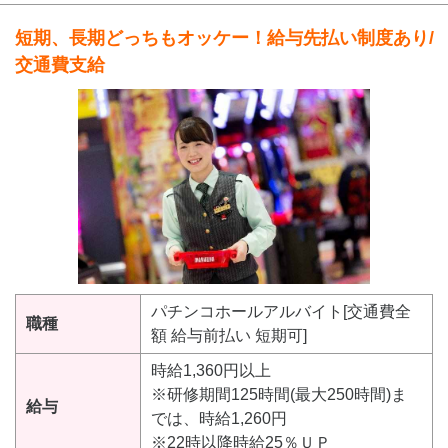
短期、長期どっちもオッケー！給与先払い制度あり/
交通費支給
パチンコホールアルバイト[交通費全
職種
額 給与前払い 短期可]
時給1,360円以上
※研修期間125時間(最大250時間)ま
給与
では、時給1,260円
※22時以降時給25％ＵＰ