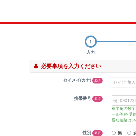
1
入力
必要事項を入力ください
セ
セイメイ(カナ)
必須
イ
(全
角
携帯番号
必須
カ
※半角の数字
ナ)
ール等]を受
要な連絡はS
性別
男
必須