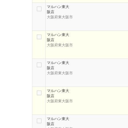
マルハン東大
阪店
大阪府東大阪市
マルハン東大
阪店
大阪府東大阪市
マルハン東大
阪店
大阪府東大阪市
マルハン東大
阪店
大阪府東大阪市
マルハン東大
阪店