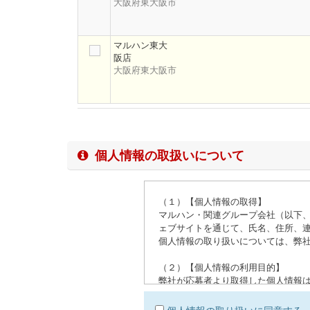
大阪府東大阪市
マルハン東大
阪店
大阪府東大阪市
個人情報の取扱いについて
（１）【個人情報の取得】
マルハン・関連グループ会社（以下
ェブサイトを通じて、氏名、住所、
個人情報の取り扱いについては、弊
（２）【個人情報の利用目的】
弊社が応募者より取得した個人情報
（３）【個人情報の利用】