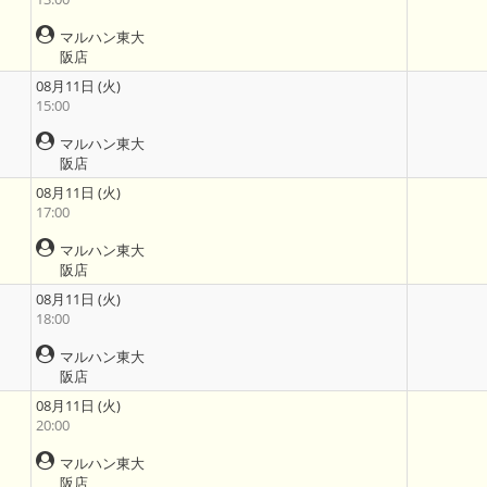
マルハン東大
阪店
08月11日 (火)
15:00
マルハン東大
阪店
08月11日 (火)
17:00
マルハン東大
阪店
08月11日 (火)
18:00
マルハン東大
阪店
08月11日 (火)
20:00
マルハン東大
阪店