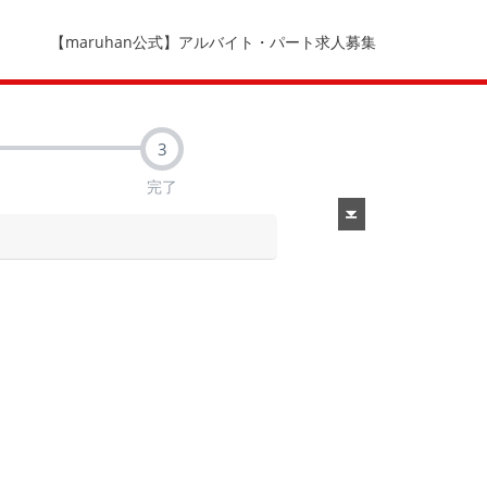
【maruhan公式】アルバイト・パート求人募集
3
完了