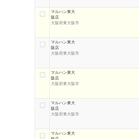
マルハン東大
阪店
大阪府東大阪市
マルハン東大
阪店
大阪府東大阪市
マルハン東大
阪店
大阪府東大阪市
マルハン東大
阪店
大阪府東大阪市
マルハン東大
阪店